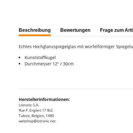
weitere Registerkarten anzeigen
Beschreibung
Bewertungen
Frage zum Arti
Echtes Hochglanzspiegelglas mit würfelförmiger Spiegel
Kunststoffkugel
Durchmesser 12'' / 30cm
Herstellerinformationen:
Lotronic S.A.
Rue F. Englert 17 Bt2
Tubize, Belgien, 1480
webshop@lotronic.net