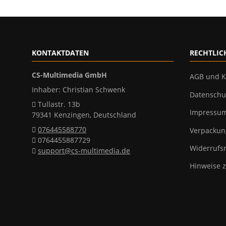
KONTAKTDATEN
RECHTLIC
CS-Multimedia GmbH
AGB und K
Inhaber: Christian Schwenk
Datenschu
Tullastr. 13b
Impressu
79341 Kenzingen, Deutschland
076445588770
Verpackun
0764455887729
Widerrufs
support@cs-multimedia.de
Hinweise z