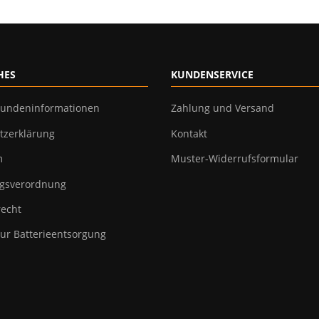
HES
KUNDENSERVICE
undeninformationen
Zahlung und Versand
tzerklärung
Kontakt
m
Muster-Widerrufsformular
gsverordnung
recht
ur Batterieentsorgung