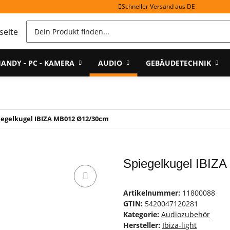
Schneller Versand aus DE
ANDY - PC - KAMERA
AUDIO
GEBÄUDETECHNIK
iegelkugel IBIZA MB012 Ø12/30cm
Spiegelkugel IBIZ
Artikelnummer:
11800088
GTIN:
5420047120281
Kategorie:
Audiozubehör
Hersteller:
Ibiza-light