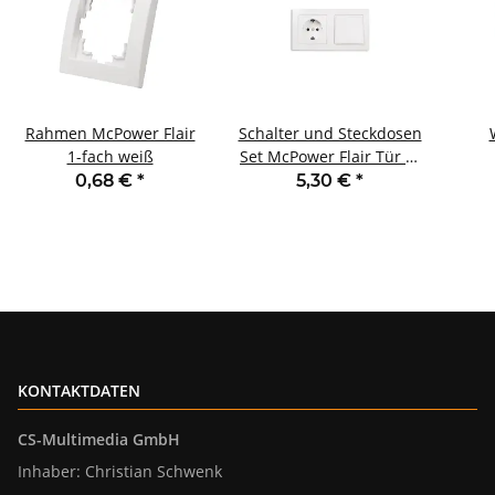
Rahmen McPower Flair
Schalter und Steckdosen
1-fach weiß
Set McPower Flair Tür 2-
fach Profi weiß 3-teilig
0,68 €
*
5,30 €
*
Steckanschluss
St
KONTAKTDATEN
CS-Multimedia GmbH
Inhaber: Christian Schwenk