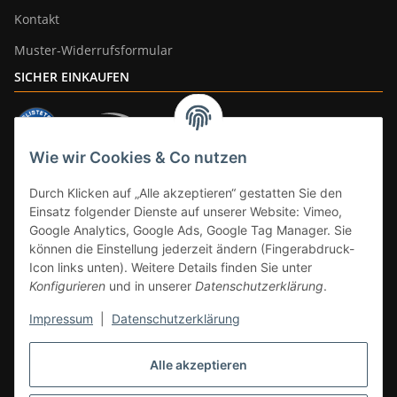
Kontakt
Muster-Widerrufsformular
SICHER EINKAUFEN
Wie wir Cookies & Co nutzen
ZAHLUNGSARTEN
Durch Klicken auf „Alle akzeptieren“ gestatten Sie den
Einsatz folgender Dienste auf unserer Website: Vimeo,
Google Analytics, Google Ads, Google Tag Manager. Sie
können die Einstellung jederzeit ändern (Fingerabdruck-
Icon links unten). Weitere Details finden Sie unter
Konfigurieren
und in unserer
Datenschutzerklärung
.
Impressum
|
Datenschutzerklärung
Vertrag widerrufen
Alle akzeptieren
* Alle Preise inkl. gesetzlicher Mwst., zzgl.
Versand
(Versandfrei ab 39€ in
DE, gilt nicht für Großgeräte per Spedition). Artikel mit 0% MwSt. (gem. §