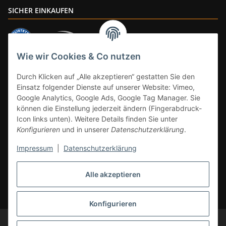
SICHER EINKAUFEN
Wie wir Cookies & Co nutzen
ZAHLUNGSARTEN
Durch Klicken auf „Alle akzeptieren“ gestatten Sie den
Einsatz folgender Dienste auf unserer Website: Vimeo,
Google Analytics, Google Ads, Google Tag Manager. Sie
können die Einstellung jederzeit ändern (Fingerabdruck-
Icon links unten). Weitere Details finden Sie unter
Konfigurieren
und in unserer
Datenschutzerklärung
.
Impressum
|
Datenschutzerklärung
Vertrag widerrufen
Alle akzeptieren
* Alle Preise inkl. gesetzlicher Mwst., zzgl.
Versand
(Versandfrei ab 39€ in
DE, gilt nicht für Großgeräte per Spedition). Artikel mit 0% MwSt. (gem. §
12 Abs. 3 UStG) Versand nur innerhalb DE.
Konfigurieren
© CS-Multimedia GmbH
Änderungen und Irrtümer vorbehalten.