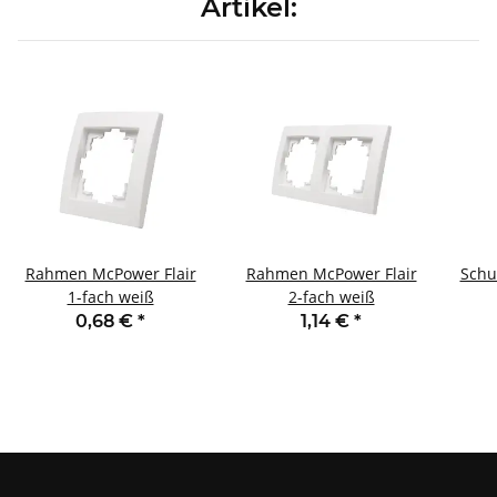
Artikel:
Rahmen McPower Flair
Rahmen McPower Flair
Schu
1-fach weiß
2-fach weiß
0,68 €
*
1,14 €
*
Ei