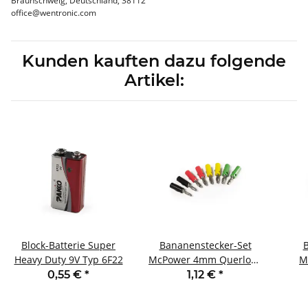
Braunschweig, Deutschland, 38112
office@wentronic.com
Kunden kauften dazu folgende
Artikel:
Block-Batterie Super
Bananenstecker-Set
Heavy Duty 9V Typ 6F22
McPower 4mm Querloch
M
Druckfeder 4 Farben 8-
0,55 €
*
1,12 €
*
teilig