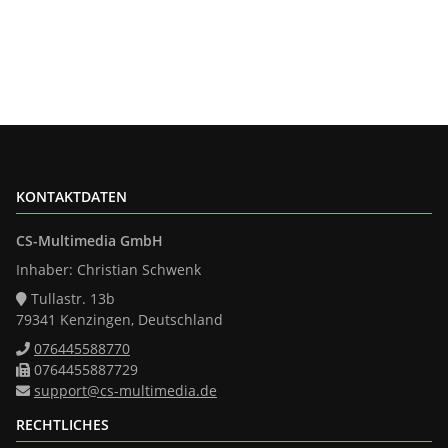
KONTAKTDATEN
CS-Multimedia GmbH
Inhaber: Christian Schwenk
Tullastr. 13b
79341 Kenzingen, Deutschland
076445588770
0764455887729
support@cs-multimedia.de
RECHTLICHES