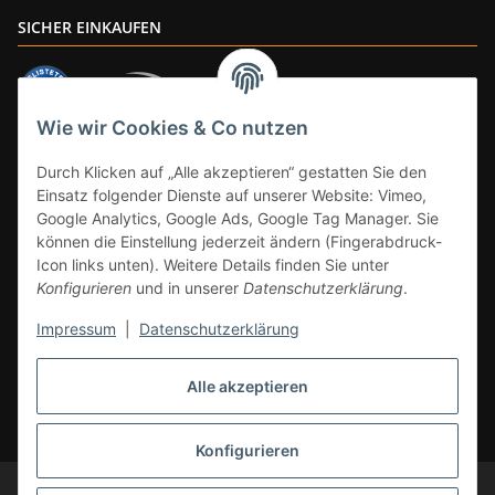
SICHER EINKAUFEN
Wie wir Cookies & Co nutzen
ZAHLUNGSARTEN
Durch Klicken auf „Alle akzeptieren“ gestatten Sie den
Einsatz folgender Dienste auf unserer Website: Vimeo,
Google Analytics, Google Ads, Google Tag Manager. Sie
können die Einstellung jederzeit ändern (Fingerabdruck-
Icon links unten). Weitere Details finden Sie unter
Konfigurieren
und in unserer
Datenschutzerklärung
.
Impressum
|
Datenschutzerklärung
Vertrag widerrufen
Alle akzeptieren
* Alle Preise inkl. gesetzlicher Mwst., zzgl.
Versand
(Versandfrei ab 39€ in
DE, gilt nicht für Großgeräte per Spedition). Artikel mit 0% MwSt. (gem. §
12 Abs. 3 UStG) Versand nur innerhalb DE.
Konfigurieren
© CS-Multimedia GmbH
Änderungen und Irrtümer vorbehalten.