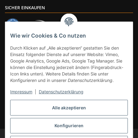
SICHER EINKAUFEN
Wie wir Cookies & Co nutzen
ZAHLUNGSARTEN
Durch Klicken auf „Alle akzeptieren“ gestatten Sie den
Einsatz folgender Dienste auf unserer Website: Vimeo,
Google Analytics, Google Ads, Google Tag Manager. Sie
können die Einstellung jederzeit ändern (Fingerabdruck-
Icon links unten). Weitere Details finden Sie unter
Konfigurieren
und in unserer
Datenschutzerklärung
.
Impressum
|
Datenschutzerklärung
Vertrag widerrufen
Alle akzeptieren
* Alle Preise inkl. gesetzlicher Mwst., zzgl.
Versand
(Versandfrei ab 39€ in
DE, gilt nicht für Großgeräte per Spedition). Artikel mit 0% MwSt. (gem. §
12 Abs. 3 UStG) Versand nur innerhalb DE.
Konfigurieren
© CS-Multimedia GmbH
Änderungen und Irrtümer vorbehalten.