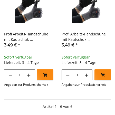
Profi Arbeits-Handschuhe
Profi Arbeits-Handschuhe
mit Kautschuk-
mit Kautschuk-
Beschichtung Ökotex 100
Beschichtung Ökotex 100
3,49 €
*
3,49 €
*
Größe 11
Größe 9
Sofort verfügbar
Sofort verfügbar
Lieferzeit: 3 - 4 Tage
Lieferzeit: 3 - 4 Tage
Angaben zur Produktsicherheit
Angaben zur Produktsicherheit
Artikel 1 - 6 von 6