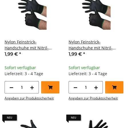
Nylon Feinstrick-
Nylon Feinstrick-
Handschuhe mit Nitril-
Handschuhe mit Nitril-
Schaum schwarz Cat II
Schaum schwarz Cat II
1,99 €
*
1,99 €
*
Größe 10
Größe 8
Sofort verfügbar
Sofort verfügbar
Lieferzeit: 3 - 4 Tage
Lieferzeit: 3 - 4 Tage
Angaben zur Produktsicherheit
Angaben zur Produktsicherheit
NEU
NEU