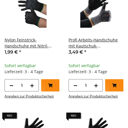
Nylon Feinstrick-
Profi Arbeits-Handschuhe
Handschuhe mit Nitril-
mit Kautschuk-
Schaum schwarz Cat II
Beschichtung Ökotex 100
1,99 €
*
3,49 €
*
Größe 9
Größe 10
Sofort verfügbar
Sofort verfügbar
Lieferzeit: 3 - 4 Tage
Lieferzeit: 3 - 4 Tage
Angaben zur Produktsicherheit
Angaben zur Produktsicherheit
NEU
NEU