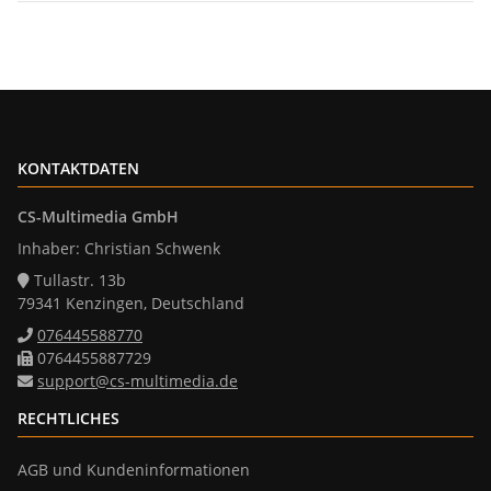
KONTAKTDATEN
CS-Multimedia GmbH
Inhaber: Christian Schwenk
Tullastr. 13b
79341 Kenzingen, Deutschland
076445588770
0764455887729
support@cs-multimedia.de
RECHTLICHES
AGB und Kundeninformationen