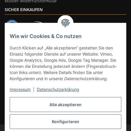
Muster-Widerrufsformular
SICHER EINKAUFEN
Wie wir Cookies & Co nutzen
ZAHLUNGSARTEN
Durch Klicken auf „Alle akzeptieren“ gestatten Sie den
Einsatz folgender Dienste auf unserer Website: Vimeo,
Google Analytics, Google Ads, Google Tag Manager. Sie
können die Einstellung jederzeit ändern (Fingerabdruck-
Icon links unten). Weitere Details finden Sie unter
Konfigurieren
und in unserer
Datenschutzerklärung
.
Impressum
|
Datenschutzerklärung
Vertrag widerrufen
Alle akzeptieren
* Alle Preise inkl. gesetzlicher Mwst., zzgl.
Versand
(Versandfrei ab 39€ in
DE, gilt nicht für Großgeräte per Spedition). Artikel mit 0% MwSt. (gem. §
12 Abs. 3 UStG) Versand nur innerhalb DE.
Konfigurieren