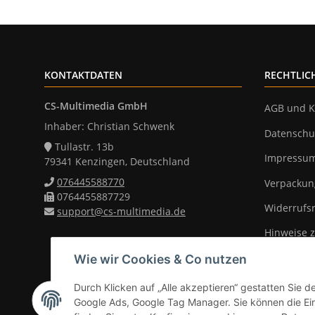
KONTAKTDATEN
RECHTLIC
CS-Multimedia GmbH
AGB und K
Inhaber: Christian Schwenk
Datenschu
Tullastr. 13b
Impressu
79341 Kenzingen, Deutschland
076445588770
Verpackun
0764455887729
Widerrufs
support@cs-multimedia.de
Hinweise z
Wie wir Cookies & Co nutzen
Durch Klicken auf „Alle akzeptieren“ gestatten Sie d
Vertrag widerrufen
Google Ads, Google Tag Manager. Sie können die Eins