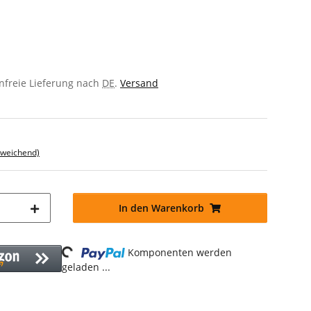
enfreie Lieferung nach
DE
.
Versand
bweichend)
In den Warenkorb
Loading...
Komponenten werden
geladen ...