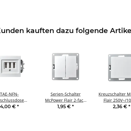
unden kauften dazu folgende Artike
TAE-NFN-
Serien-Schalter
Kreuzschalter 
schlussdose
McPower Flair 2-fach
Flair 250V~/1
r Flair UP weiß
250V~/10A UP weiß
weiß
4,00 €
*
1,95 €
*
2,36 €
*
3x 6-polig