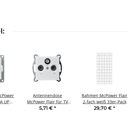
l:
McPower
Antennendose
Rahmen McPower Flair
0A UP
McPower Flair für TV
2-fach weiß 33er-Pack
Radio und Sat UP weiß
5,71 €
*
29,70 €
*