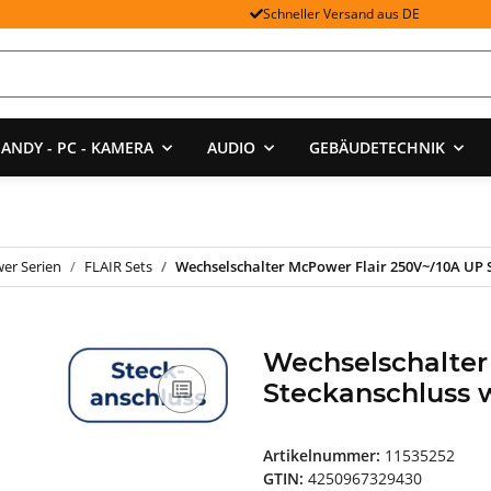
Schneller Versand aus DE
ANDY - PC - KAMERA
AUDIO
GEBÄUDETECHNIK
er Serien
FLAIR Sets
Wechselschalter McPower Flair 250V~/10A UP 
Wechselschalter
Steckanschluss 
Artikelnummer:
11535252
GTIN:
4250967329430