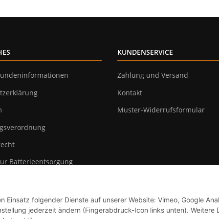
HES
KUNDENSERVICE
undeninformationen
Zahlung und Versand
tzerklärung
Kontakt
m
Muster-Widerrufsformular
gsverordnung
recht
ur Batterieentsorgung
en Einsatz folgender Dienste auf unserer Website: Vimeo, Google Anal
tellung jederzeit ändern (Fingerabdruck-Icon links unten). Weitere D