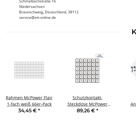
Schmalbachstraße 16
Niedersachsen
Braunschweig, Deutschland, 38112
service@ett-online.de
K
Rahmen McPower Flair
Schutzkontakt-
1-fach weiß 66er-Pack
Steckdose McPower
An
Flair 250V~/16A UP
McPowe
34,45 €
*
89,26 €
*
Steckanschluss 36er-
Pack