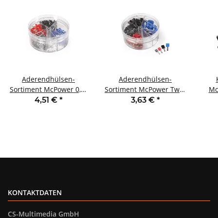
Aderendhülsen-
Aderendhülsen-
Sortiment McPower 0,5-
Sortiment McPower Twin
Mc
2,5mm² isoliert
isoliert 0,75 - 2,5 mm²
s
4,51 €
*
3,63 €
*
Streudose 400-teilig
200 Stück
100/
KONTAKTDATEN
CS-Multimedia GmbH