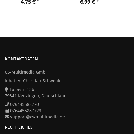
Sortimentsbox klebend
McShine LX-20 160°
4,75 €
*
6,99 €
*
schwarz
300W LED geeignet weiß
KONTAKTDATEN
CS-Multimedia GmbH
Inhaber: Christian Schwenk
Tullastr. 13b
79341 Kenzingen, Deutschland
076445588770
0764455887729
support@cs-multimedia.de
RECHTLICHES