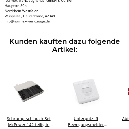
Normex Werkzeughandel GmbH & Co. KG
Hauptstr. 80b
Nordrhein-Westfalen
Wuppertal, Deutschland, 42349
info@normex-werkzeuge.de
Kunden kauften dazu folgende
Artikel:
Schrumpfschlauch-Set
Unterputz IR
Abi
McPower 142-teilig in
Bewegungsmelder