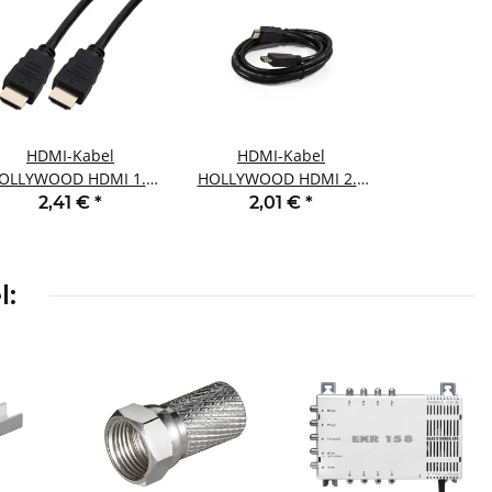
HDMI-Kabel
HDMI-Kabel
OLLYWOOD HDMI 1.4
HOLLYWOOD HDMI 2.0
vergoldete Kontakte
vergoldete Kontakte
2,41 €
*
2,01 €
*
K/UHD ARC HEAC 5m
4K/UHD ARC HEAC 1,8m
l: