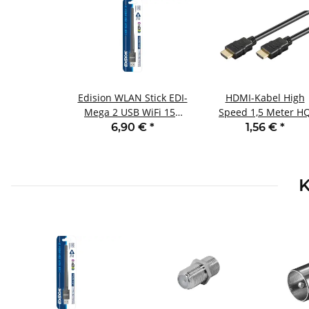
Edision WLAN Stick EDI-
HDMI-Kabel High
Mega 2 USB WiFi 150
Speed 1,5 Meter H
Mbps mit Antenne
vergoldet
6,90 €
*
1,56 €
*
K