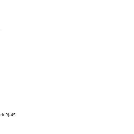
r
rk RJ-45