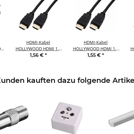
HDMI-Kabel
HDMI-Kabel
Q
HOLLYWOOD HDMI 1.4
HOLLYWOOD HDMI 1.4
H
vergoldete Kontakte
vergoldete Kontakte
1,56 €
*
1,55 €
*
4K/UHD ARC HEAC 1m
4K/UHD ARC HEAC 2m
4
unden kauften dazu folgende Artike