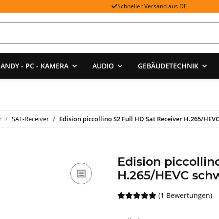
Schneller Versand aus DE
ANDY - PC - KAMERA
AUDIO
GEBÄUDETECHNIK
r
SAT-Receiver
Edision piccollino S2 Full HD Sat Receiver H.265/HEV
Edision piccollin
H.265/HEVC sch
(1 Bewertungen)