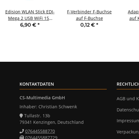
Edision WLAN Stick EDI-
F-Verbinder F-Buchse
Adap
Mega 2 USB WiFi 150
auf F-Buchse
auf 
Mbps mit Antenne
6,90 €
*
0,12 €
*
KONTAKTDATEN
RECHTLIC
CS-Multimedia GmbH
AGB und K
Inhaber: Christian Schwenk
Datenschu
Tullastr. 13b
Impressu
79341 Kenzingen, Deutschland
076445588770
Verpackun
0764455887729