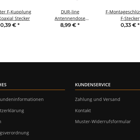
ter F-Kupplung
DUR-line
F-Montageschlüs
Koaxial Stecker
Antennendose
F-Stecker
Unicable 10dB mit DC-
0,39 €
*
8,99 €
*
0,33 €
*
Durchgang
HES
KUNDENSERVICE
undeninformationen
Zahlung und Versand
tzerklärung
Kontakt
m
Muster-Widerrufsformular
gsverordnung