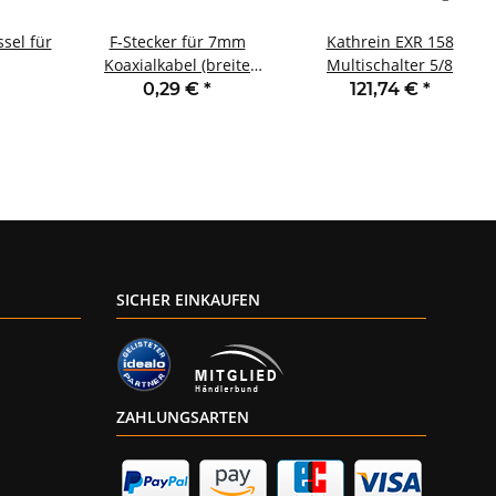
sel für
F-Stecker für 7mm
Kathrein EXR 158
Koaxialkabel (breite
Multischalter 5/8
Mutter/leichte
0,29 €
*
121,74 €
*
Montage)
SICHER EINKAUFEN
ZAHLUNGSARTEN