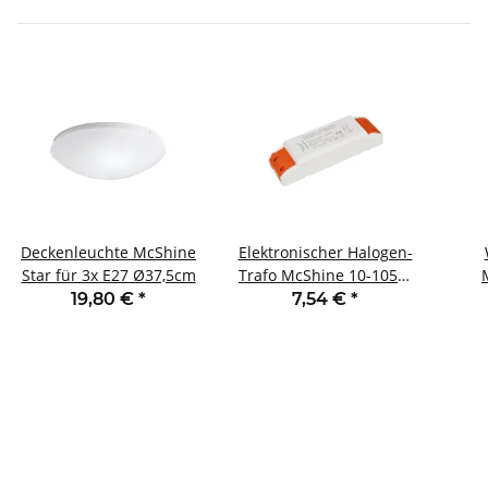
Deckenleuchte McShine
Elektronischer Halogen-
Star für 3x E27 Ø37,5cm
Trafo McShine 10-105W
230V -> 12V dimmbar
b
19,80 €
*
7,54 €
*
250