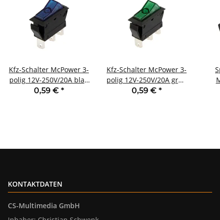
Kfz-Schalter McPower 3-
Kfz-Schalter McPower 3-
S
polig 12V-250V/20A blau
polig 12V-250V/20A grün
M
Stellungen: EIN/EIN
Stellungen: EIN/EIN
T
0,59 €
*
0,59 €
*
S
KONTAKTDATEN
CS-Multimedia GmbH
Inhaber: Christian Schwenk