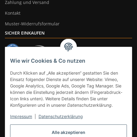
Zahlung und Versand
Kontakt
Muster-Widerrufsformular
SICHER EINKAUFEN
Wie wir Cookies & Co nutzen
ZAHLUNGSARTEN
Durch Klicken auf „Alle akzeptieren“ gestatten Sie den
Einsatz folgender Dienste auf unserer Website: Vimeo,
Google Analytics, Google Ads, Google Tag Manager. Sie
können die Einstellung jederzeit ändern (Fingerabdruck-
Icon links unten). Weitere Details finden Sie unter
Konfigurieren
und in unserer
Datenschutzerklärung
.
Impressum
|
Datenschutzerklärung
Vertrag widerrufen
Alle akzeptieren
* Alle Preise inkl. gesetzlicher Mwst., zzgl.
Versand
(Versandfrei ab 39€ in