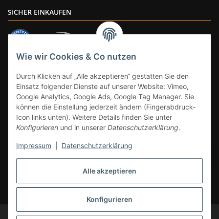
SICHER EINKAUFEN
Wie wir Cookies & Co nutzen
ZAHLUNGSARTEN
Durch Klicken auf „Alle akzeptieren“ gestatten Sie den
Einsatz folgender Dienste auf unserer Website: Vimeo,
Google Analytics, Google Ads, Google Tag Manager. Sie
können die Einstellung jederzeit ändern (Fingerabdruck-
Icon links unten). Weitere Details finden Sie unter
Konfigurieren
und in unserer
Datenschutzerklärung
.
Impressum
|
Datenschutzerklärung
Vertrag widerrufen
Alle akzeptieren
* Alle Preise inkl. gesetzlicher Mwst., zzgl.
Versand
(Versandfrei ab 39€ in
DE, gilt nicht für Großgeräte per Spedition). Artikel mit 0% MwSt. (gem. §
12 Abs. 3 UStG) Versand nur innerhalb DE.
Konfigurieren
© CS-Multimedia GmbH
Änderungen und Irrtümer vorbehalten.