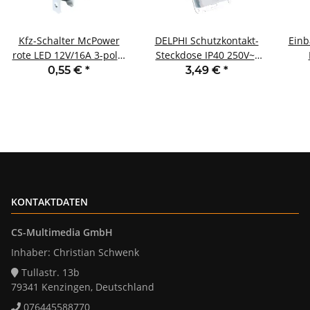
Kfz-Schalter McPower
DELPHI Schutzkontakt-
Ein
rote LED 12V/16A 3-polig
Steckdose IP40 250V~/
Stellungen: EIN/AUS
16A mit Deckel UP weiß
geb
0,55 €
*
3,49 €
*
KONTAKTDATEN
CS-Multimedia GmbH
Inhaber: Christian Schwenk
Tullastr. 13b
79341 Kenzingen, Deutschland
076445588770