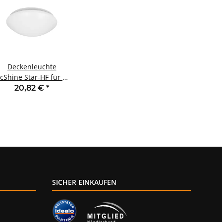
Deckenleuchte
cShine Star-HF für 1x
E27 Ø28cm HF-
20,82 €
*
Bewegungsmelder
SICHER EINKAUFEN