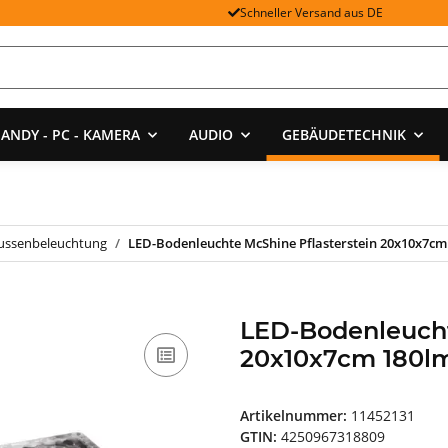
Schneller Versand aus DE
ANDY - PC - KAMERA
AUDIO
GEBÄUDETECHNIK
ussenbeleuchtung
LED-Bodenleuchte McShine Pflasterstein 20x10x7c
LED-Bodenleucht
20x10x7cm 180l
Artikelnummer:
11452131
GTIN:
4250967318809