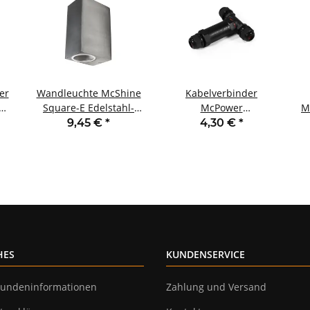
er
Wandleuchte McShine
Kabelverbinder
1
Square-E Edelstahl-
McPower
M
g
Optik IP44 2x GU10
110x94x29mm IP68 -
9,45 €
*
4,30 €
*
Aluminium Gehäuse
wasserdicht 230V 5-
polig
HES
KUNDENSERVICE
undeninformationen
Zahlung und Versand