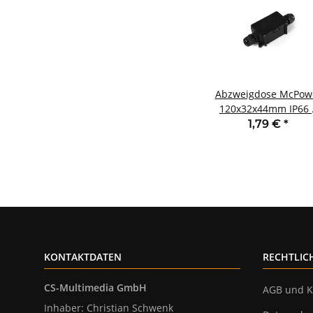
Abzweigdose McPow
120x32x44mm IP66 
Ein- und 1 Ausgan
1,79 €
*
KONTAKTDATEN
RECHTLIC
CS-Multimedia GmbH
AGB und K
Inhaber: Christian Schwenk