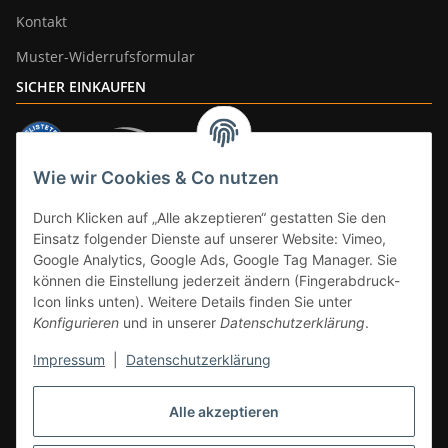
Kontakt
Muster-Widerrufsformular
SICHER EINKAUFEN
Wie wir Cookies & Co nutzen
ZAHLUNGSARTEN
Durch Klicken auf „Alle akzeptieren“ gestatten Sie den
Einsatz folgender Dienste auf unserer Website: Vimeo,
Google Analytics, Google Ads, Google Tag Manager. Sie
können die Einstellung jederzeit ändern (Fingerabdruck-
Icon links unten). Weitere Details finden Sie unter
Konfigurieren
und in unserer
Datenschutzerklärung
.
Impressum
|
Datenschutzerklärung
Vertrag widerrufen
Alle akzeptieren
* Alle Preise inkl. gesetzlicher Mwst., zzgl.
Versand
(Versandfrei ab 39€ in
DE, gilt nicht für Großgeräte per Spedition). Artikel mit 0% MwSt. (gem. §