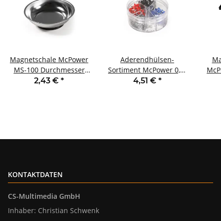
Magnetschale McPower
Aderendhülsen-
Ma
MS-100 Durchmesser
Sortiment McPower 0,5-
McPo
Ø108mm gummierter
2,5mm² isoliert
1
2,43 €
*
4,51 €
*
Standfuß
Streudose 400-teilig
KONTAKTDATEN
CS-Multimedia GmbH
Inhaber: Christian Schwenk