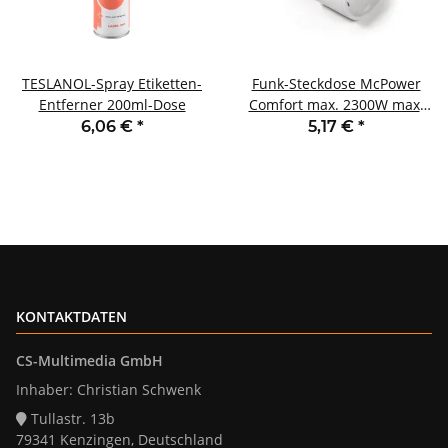
TESLANOL-Spray Etiketten-
Funk-Steckdose McPower
Entferner 200ml-Dose
Comfort max. 2300W max.
70m IP20 230V
6,06 €
*
5,17 €
*
KONTAKTDATEN
CS-Multimedia GmbH
Inhaber: Christian Schwenk
Tullastr. 13b
79341 Kenzingen, Deutschland