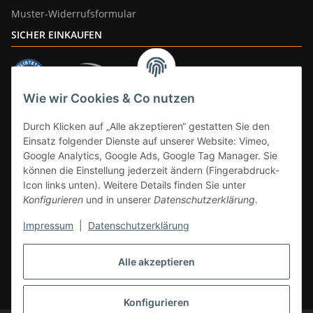
Muster-Widerrufsformular
SICHER EINKAUFEN
Wie wir Cookies & Co nutzen
ZAHLUNGSARTEN
Durch Klicken auf „Alle akzeptieren“ gestatten Sie den
Einsatz folgender Dienste auf unserer Website: Vimeo,
Google Analytics, Google Ads, Google Tag Manager. Sie
können die Einstellung jederzeit ändern (Fingerabdruck-
Icon links unten). Weitere Details finden Sie unter
Konfigurieren
und in unserer
Datenschutzerklärung
.
Impressum
|
Datenschutzerklärung
Vertrag widerrufen
Alle akzeptieren
* Alle Preise inkl. gesetzlicher Mwst., zzgl.
Versand
(Versandfrei ab 39€ in
DE, gilt nicht für Großgeräte per Spedition). Artikel mit 0% MwSt. (gem. §
12 Abs. 3 UStG) Versand nur innerhalb DE.
Konfigurieren