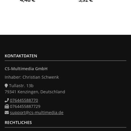
4,48 €
*
5,92 €
*
KONTAKTDATEN
CS-Multimedia GmbH
Inhaber: Christian Schwenk
Tullastr. 13b
79341 Kenzingen, Deutschland
076445588770
0764455887729
support@cs-multimedia.de
RECHTLICHES