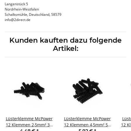
Langenstück 5
Nordrhein-Westfalen
Schalksmühle, Deutschland, 58579
info@2direct.de
Kunden kauften dazu folgende
Artikel:
Lüsterklemme McPower
Lüsterklemme McPower
Lüs
12 Klemmen 2,5mm² 3A
12 Klemmen 4,5mm² 5A
12 K
schwarz 10er-Pack
schwarz 10er-Pack