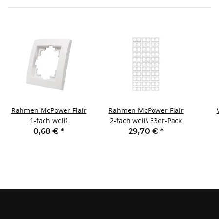
Rahmen McPower Flair
Rahmen McPower Flair
1-fach weiß
2-fach weiß 33er-Pack
0,68 €
*
29,70 €
*
St