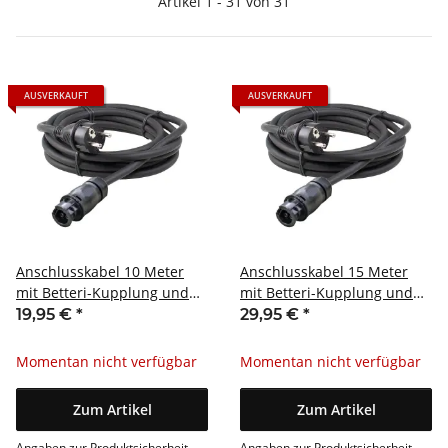
Artikel 1 - 31 von 31
AUSVERKAUFT
AUSVERKAUFT
Anschlusskabel 10 Meter
Anschlusskabel 15 Meter
mit Betteri-Kupplung und
mit Betteri-Kupplung und
Schuko-Stecker
Schuko-Stecker
19,95 €
*
29,95 €
*
Momentan nicht verfügbar
Momentan nicht verfügbar
Zum Artikel
Zum Artikel
Angaben zur Produktsicherheit
Angaben zur Produktsicherheit