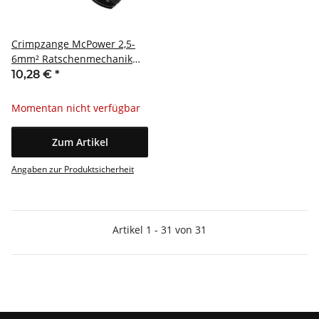
Crimpzange McPower 2,5-
6mm² Ratschenmechanik
Solar Photovoltaik
10,28 €
*
Momentan nicht verfügbar
Zum Artikel
Angaben zur Produktsicherheit
Artikel 1 - 31 von 31