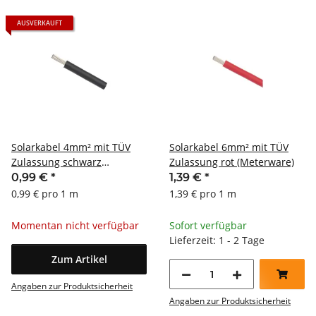
AUSVERKAUFT
Solarkabel 4mm² mit TÜV
Solarkabel 6mm² mit TÜV
Zulassung schwarz
Zulassung rot (Meterware)
(Meterware)
0,99 €
*
1,39 €
*
0,99 € pro 1 m
1,39 € pro 1 m
Momentan nicht verfügbar
Sofort verfügbar
Lieferzeit: 1 - 2 Tage
Zum Artikel
Angaben zur Produktsicherheit
Angaben zur Produktsicherheit