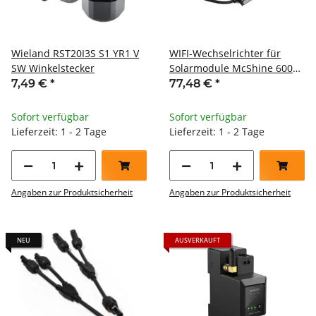
Wieland RST20I3S S1 YR1 V
WIFI-Wechselrichter für
SW Winkelstecker
Solarmodule McShine 600W
App 2m Kabel
7,49 €
*
77,48 €
*
Sofort verfügbar
Sofort verfügbar
Lieferzeit: 1 - 2 Tage
Lieferzeit: 1 - 2 Tage
Angaben zur Produktsicherheit
Angaben zur Produktsicherheit
NEU
AUSVERKAUFT