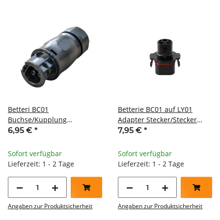
Betteri BC01
Betterie BC01 auf LY01
Buchse/Kupplung
Adapter Stecker/Stecker
Netzstecker AC 3-polig IP67
IP68
6,95 €
*
7,95 €
*
schwarz
Sofort verfügbar
Sofort verfügbar
Lieferzeit: 1 - 2 Tage
Lieferzeit: 1 - 2 Tage
Angaben zur Produktsicherheit
Angaben zur Produktsicherheit