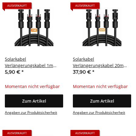
AUSVERKAUFT
AUSVERKAUFT
Solarkabel
Solarkabel
Verlängerungskabel 1m
Verlängerungskabel 20m
MC4 4mm² Paar
MC4 4mm² Paar
5,90 €
*
37,90 €
*
Momentan nicht verfügbar
Momentan nicht verfügbar
Zum Artikel
Zum Artikel
Angaben zur Produktsicherheit
Angaben zur Produktsicherheit
AUSVERKAUFT
AUSVERKAUFT