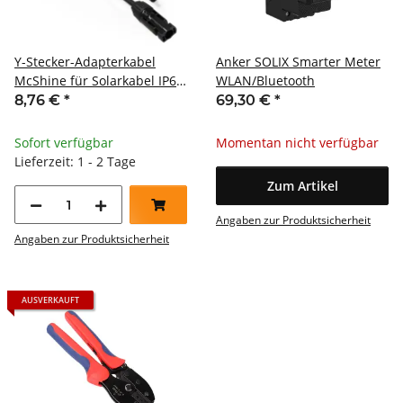
Y-Stecker-Adapterkabel
Anker SOLIX Smarter Meter
McShine für Solarkabel IP67
WLAN/Bluetooth
2er-Set
8,76 €
*
69,30 €
*
Sofort verfügbar
Momentan nicht verfügbar
Lieferzeit: 1 - 2 Tage
Zum Artikel
Angaben zur Produktsicherheit
Angaben zur Produktsicherheit
AUSVERKAUFT